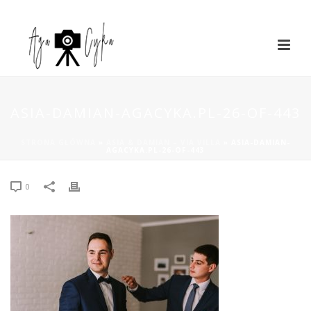
ASIA-DAMIAN-AGACYKA.PL-26-OF-443
STRONA GŁÓWNA
»
ASIA & DAMIAN – VIA VILLA
»
ASIA-DAMIAN-
AGACYKA.PL-26-OF-443
0