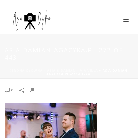
ASIA-DAMIAN-AGACYKA.PL-272-OF-
443
STRONA GŁÓWNA
»
ASIA & DAMIAN – VIA VILLA
»
ASIA-DAMIAN-
AGACYKA.PL-272-OF-443
0