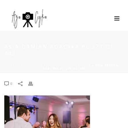
ASIA-DAMIAN-AGACYKA.PL-273-OF-
443
STRONA GŁÓWNA
»
ASIA & DAMIAN – VIA VILLA
»
ASIA-DAMIAN-
AGACYKA.PL-273-OF-443
0