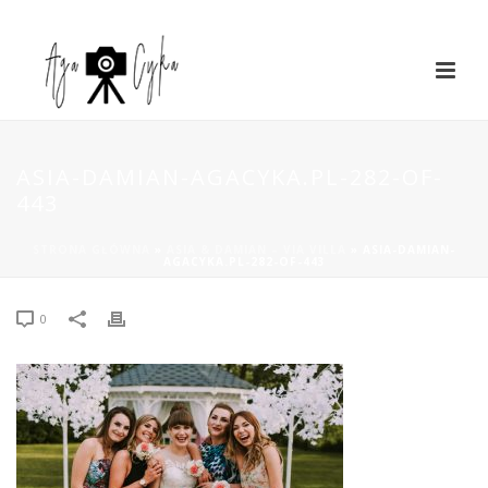
ASIA-DAMIAN-AGACYKA.PL-282-OF-
443
STRONA GŁÓWNA
»
ASIA & DAMIAN – VIA VILLA
»
ASIA-DAMIAN-
AGACYKA.PL-282-OF-443
0