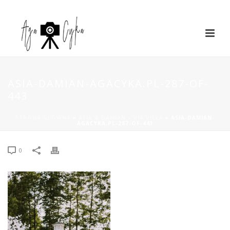
ASIA-DAMIAN-AGACYKA.PL-287-OF-
443
STRONA GŁÓWNA
»
ASIA & DAMIAN – VIA VILLA
»
ASIA-DAMIAN-
AGACYKA.PL-287-OF-443
0