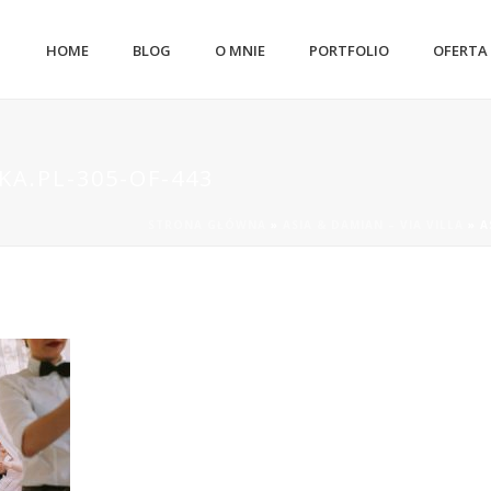
HOME
BLOG
O MNIE
PORTFOLIO
OFERTA
A.PL-305-OF-443
STRONA GŁÓWNA
»
ASIA & DAMIAN – VIA VILLA
»
A