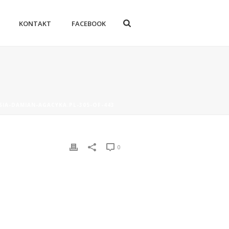
KONTAKT
FACEBOOK
SIA-DAMIAN-AGACYKA.PL-305-OF-443
0