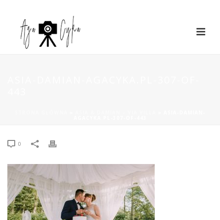
ASIA-DAMIAN-AGACYKA.PL-307-OF-
443
STRONA GŁÓWNA
»
ASIA & DAMIAN – VIA VILLA
»
ASIA-DAMIAN-
AGACYKA.PL-307-OF-443
0