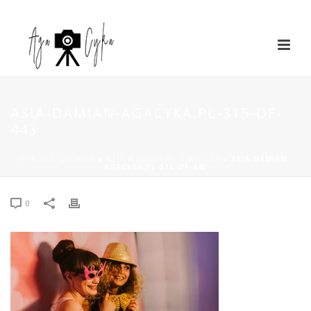
ASIA-DAMIAN-AGACYKA.PL-315-OF-
443
STRONA GŁÓWNA
»
ASIA & DAMIAN – VIA VILLA
»
ASIA-DAMIAN-
AGACYKA.PL-315-OF-443
0