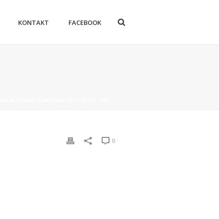
KONTAKT
FACEBOOK
SIA-DAMIAN-AGACYKA.PL-318-OF-443
0