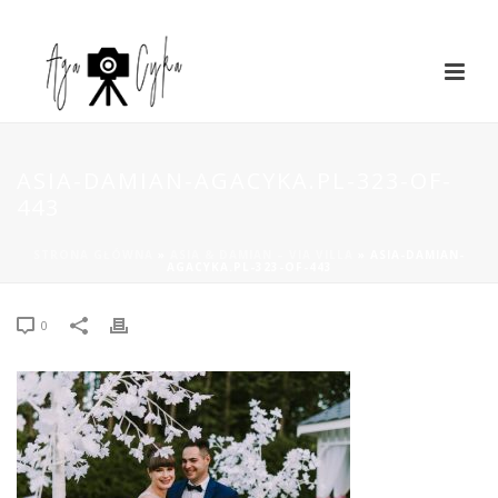
ASIA-DAMIAN-AGACYKA.PL-323-OF-
443
STRONA GŁÓWNA
»
ASIA & DAMIAN – VIA VILLA
»
ASIA-DAMIAN-
AGACYKA.PL-323-OF-443
0