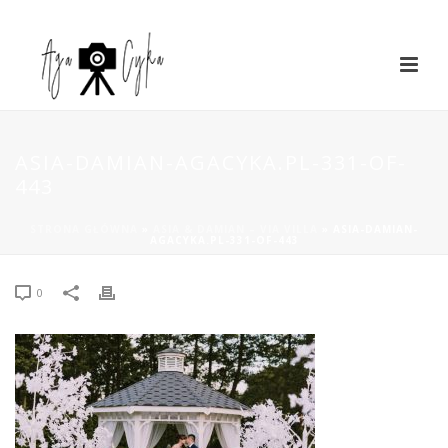
ASIA-DAMIAN-AGACYKA.PL-331-OF-
443
STRONA GŁÓWNA
»
ASIA & DAMIAN – VIA VILLA
»
ASIA-DAMIAN-
AGACYKA.PL-331-OF-443
0