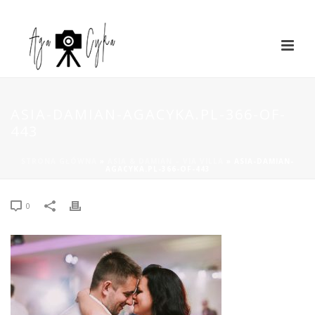
ASIA-DAMIAN-AGACYKA.PL-366-OF-
443
STRONA GŁÓWNA
»
ASIA & DAMIAN – VIA VILLA
»
ASIA-DAMIAN-
AGACYKA.PL-366-OF-443
0