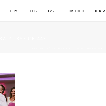
HOME
BLOG
O MNIE
PORTFOLIO
OFERTA
A.PL-387-OF-443
STRONA GŁÓWNA
»
ASIA & DAMIAN – VIA VILLA
»
A