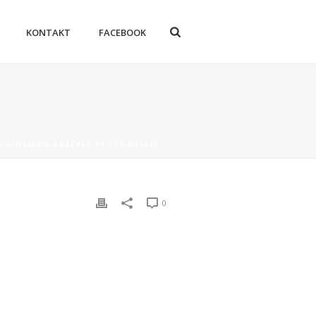
KONTAKT
FACEBOOK
SIA-DAMIAN-AGACYKA.PL-387-OF-443
0