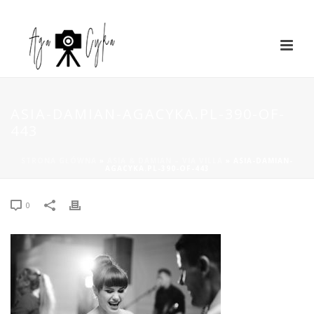
ASIA-DAMIAN-AGACYKA.PL-390-OF-
443
STRONA GŁÓWNA
»
ASIA & DAMIAN – VIA VILLA
»
ASIA-DAMIAN-
AGACYKA.PL-390-OF-443
0