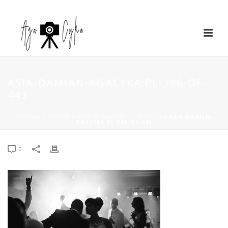
ASIA-DAMIAN-AGACYKA.PL-396-OF-
443
STRONA GŁÓWNA
»
ASIA & DAMIAN – VIA VILLA
»
ASIA-DAMIAN-
AGACYKA.PL-396-OF-443
0