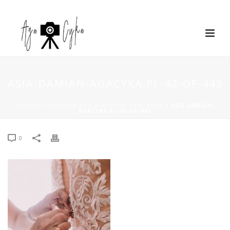
ASIA-DAMIAN-AGACYKA.PL-42-OF-443
STRONA GŁÓWNA
»
ASIA & DAMIAN – VIA VILLA
»
ASIA-DAMIAN-
AGACYKA.PL-42-OF-443
0