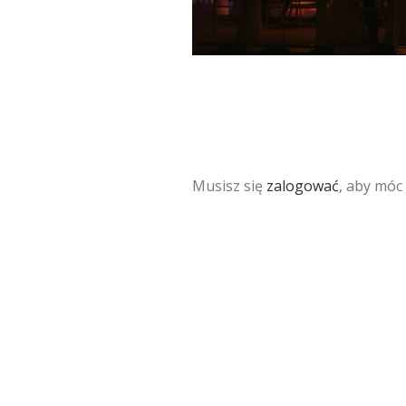
Musisz się
zalogować
, aby móc