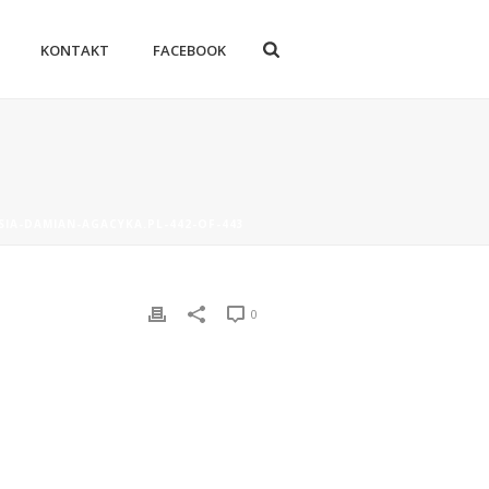
KONTAKT
FACEBOOK
SIA-DAMIAN-AGACYKA.PL-442-OF-443
0