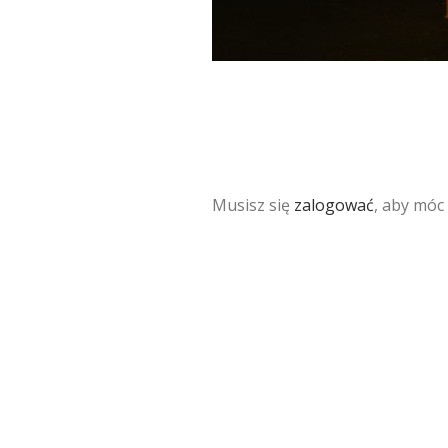
Musisz się
zalogować
, aby móc