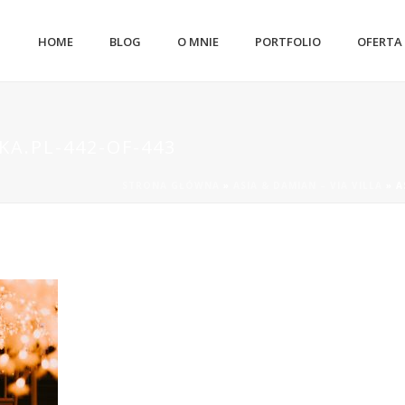
HOME
BLOG
O MNIE
PORTFOLIO
OFERTA
A.PL-442-OF-443
STRONA GŁÓWNA
»
ASIA & DAMIAN – VIA VILLA
»
A