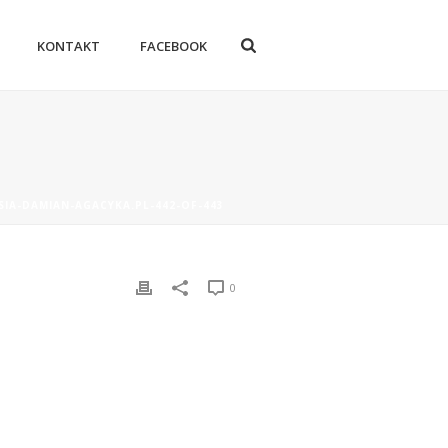
KONTAKT
FACEBOOK
SIA-DAMIAN-AGACYKA.PL-442-OF-443
0