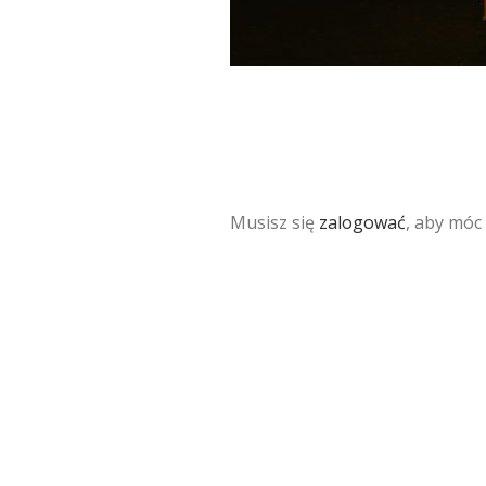
Musisz się
zalogować
, aby móc