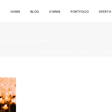
HOME
BLOG
O MNIE
PORTFOLIO
OFERTA
A.PL-442-OF-443
STRONA GŁÓWNA
»
ASIA & DAMIAN – VIA VILLA
»
A