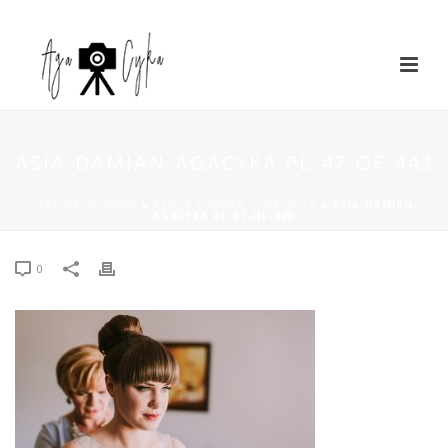
ASIA-DAMIAN-AGACYKA.PL-47-OF-443
STRONA GŁÓWNA
»
ASIA & DAMIAN – VIA VILLA
»
ASIA-DAMIAN-
AGACYKA.PL-47-OF-443
0