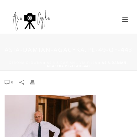
ASIA-DAMIAN-AGACYKA.PL-49-OF-443
STRONA GŁÓWNA
»
ASIA & DAMIAN – VIA VILLA
»
ASIA-DAMIAN-
AGACYKA.PL-49-OF-443
0