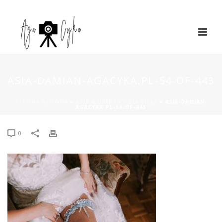
ASIA-DAMIAN-AGACYKA.PL-54-OF-443
STRONA GŁÓWNA
»
ASIA & DAMIAN – VIA VILLA
»
ASIA-DAMIAN-
AGACYKA.PL-54-OF-443
0