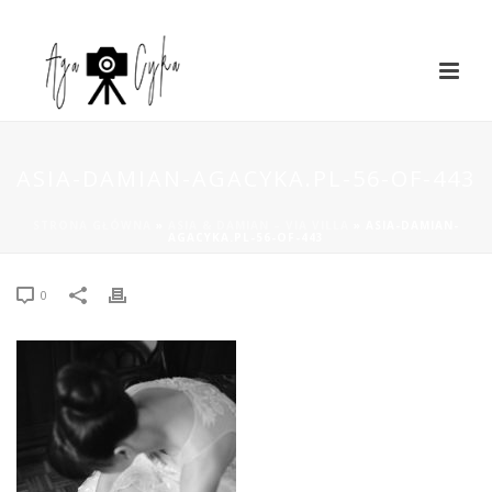
ASIA-DAMIAN-AGACYKA.PL-56-OF-443
STRONA GŁÓWNA
»
ASIA & DAMIAN – VIA VILLA
»
ASIA-DAMIAN-
AGACYKA.PL-56-OF-443
0