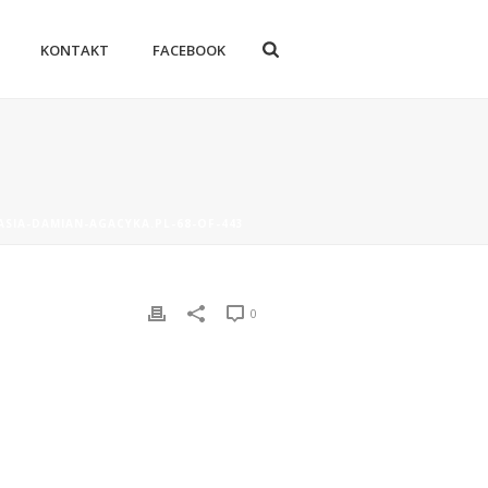
KONTAKT
FACEBOOK
ASIA-DAMIAN-AGACYKA.PL-68-OF-443
0