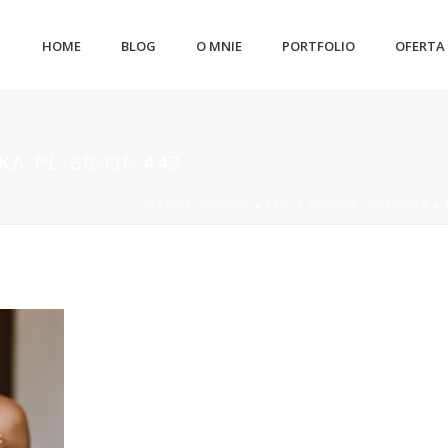
HOME
BLOG
O MNIE
PORTFOLIO
OFERTA
A.PL-68-OF-443
STRONA GŁÓWNA
»
ASIA & DAMIAN – VIA VILLA
»