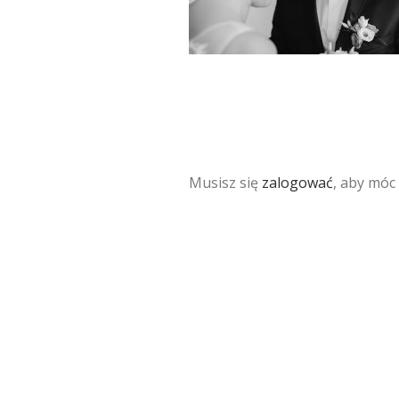
Musisz się
zalogować
, aby móc