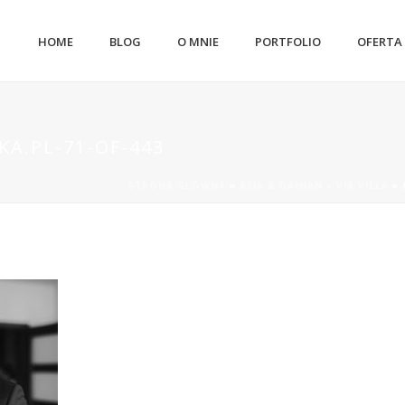
HOME
BLOG
O MNIE
PORTFOLIO
OFERTA
A.PL-71-OF-443
STRONA GŁÓWNA
»
ASIA & DAMIAN – VIA VILLA
»