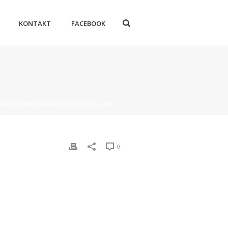
KONTAKT
FACEBOOK
ASIA-DAMIAN-AGACYKA.PL-71-OF-443
0