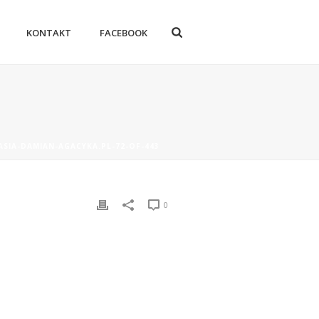
KONTAKT
FACEBOOK
ASIA-DAMIAN-AGACYKA.PL-72-OF-443
0