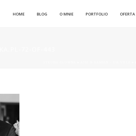
HOME
BLOG
O MNIE
PORTFOLIO
OFERTA
A.PL-72-OF-443
STRONA GŁÓWNA
»
ASIA & DAMIAN – VIA VILLA
»