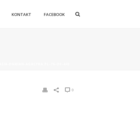
KONTAKT
FACEBOOK
ASIA-DAMIAN-AGACYKA.PL-76-OF-443
0