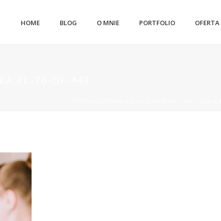
HOME
BLOG
O MNIE
PORTFOLIO
OFERTA
A.PL-76-OF-443
STRONA GŁÓWNA
»
ASIA & DAMIAN – VIA VILLA
»