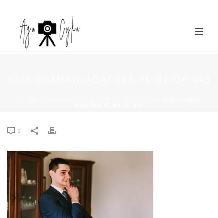
ASIA-DAMIAN-AGACYKA.PL-87-OF-443
STRONA GŁÓWNA
»
ASIA & DAMIAN – VIA VILLA
»
ASIA-DAMIAN-
AGACYKA.PL-87-OF-443
0