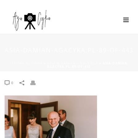
ASIA-DAMIAN-AGACYKA.PL-89-OF-443
STRONA GŁÓWNA
»
ASIA & DAMIAN – VIA VILLA
»
ASIA-DAMIAN-
AGACYKA.PL-89-OF-443
0