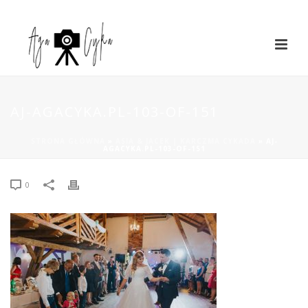
AJ-AGACYKA.PL-103-OF-151
STRONA GŁÓWNA
»
ASIA & JACEK | KARCZMA CYKADA
»
AJ-
AGACYKA.PL-103-OF-151
0