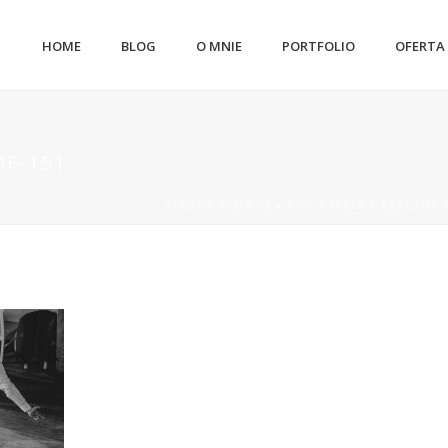
HOME
BLOG
O MNIE
PORTFOLIO
OFERTA
OF-151
STRONA GŁÓWNA
»
ASIA & JACEK | KARCZMA