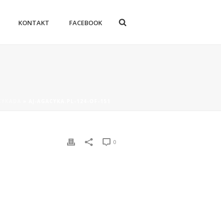
KONTAKT
FACEBOOK
 CYKADA
»
AJ-AGACYKA.PL-124-OF-151
0