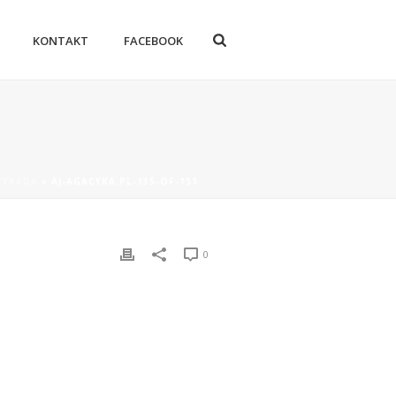
KONTAKT
FACEBOOK
 CYKADA
»
AJ-AGACYKA.PL-135-OF-151
0