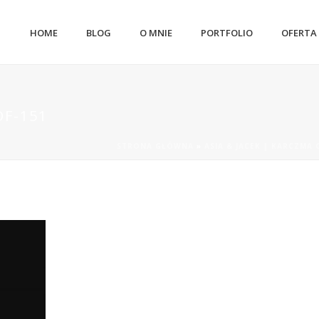
HOME
BLOG
O MNIE
PORTFOLIO
OFERTA
OF-151
STRONA GŁÓWNA
»
ASIA & JACEK | KARCZMA