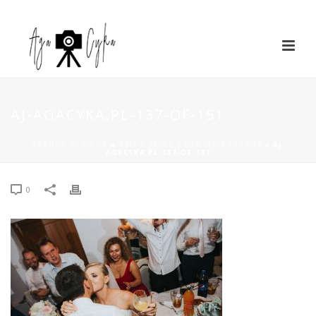
AJ-AGACYKA.PL-137-OF-151
STRONA GŁÓWNA
»
ASIA & JACEK | KARCZMA CYKADA
»
AJ-
AGACYKA.PL-137-OF-151
0