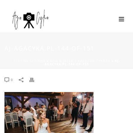
AJ-AGACYKA.PL-144-OF-151
STRONA GŁÓWNA
»
ASIA & JACEK | KARCZMA CYKADA
»
AJ-
AGACYKA.PL-144-OF-151
0