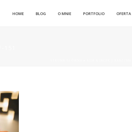
HOME
BLOG
O MNIE
PORTFOLIO
OFERTA
F-151
STRONA GŁÓWNA
»
ASIA & JACEK | KARCZM