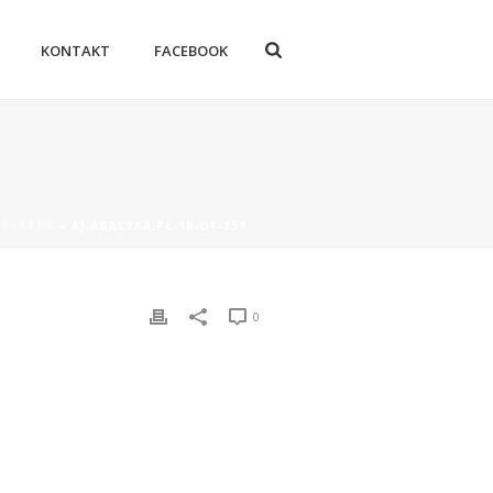
KONTAKT
FACEBOOK
A CYKADA
»
AJ-AGACYKA.PL-18-OF-151
0