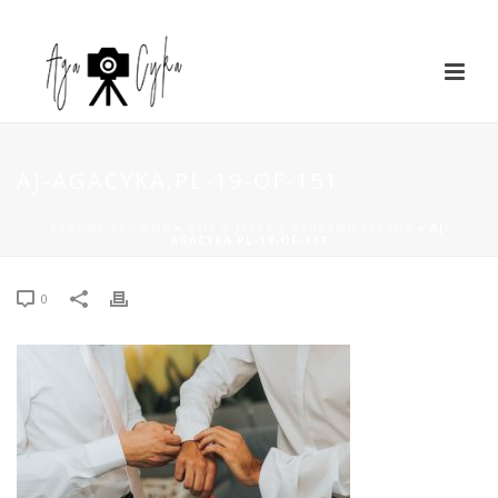
AJ-AGACYKA.PL-19-OF-151
STRONA GŁÓWNA
»
ASIA & JACEK | KARCZMA CYKADA
»
AJ-
AGACYKA.PL-19-OF-151
0