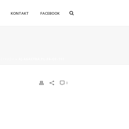
KONTAKT
FACEBOOK
A CYKADA
»
AJ-AGACYKA.PL-36-OF-151
0