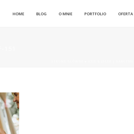
HOME
BLOG
O MNIE
PORTFOLIO
OFERTA
F-151
STRONA GŁÓWNA
»
ASIA & JACEK | KARCZM