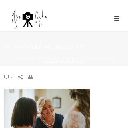
AJ-AGACYKA.PL-38-OF-151
STRONA GŁÓWNA
»
ASIA & JACEK | KARCZMA CYKADA
»
AJ-
AGACYKA.PL-38-OF-151
0