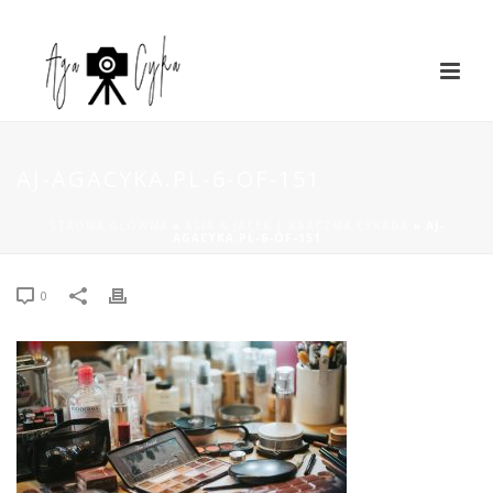
AJ-AGACYKA.PL-6-OF-151
STRONA GŁÓWNA
»
ASIA & JACEK | KARCZMA CYKADA
»
AJ-
AGACYKA.PL-6-OF-151
0