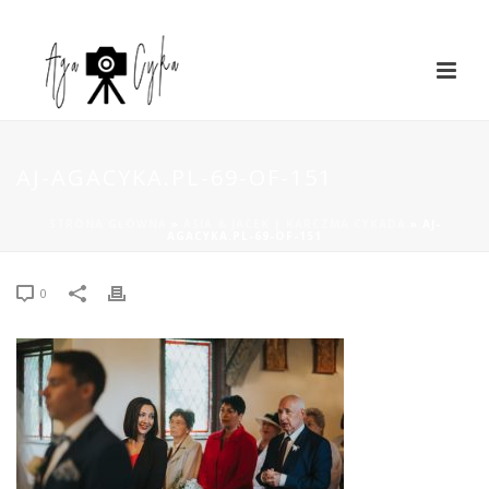
AJ-AGACYKA.PL-69-OF-151
STRONA GŁÓWNA
»
ASIA & JACEK | KARCZMA CYKADA
»
AJ-
AGACYKA.PL-69-OF-151
0