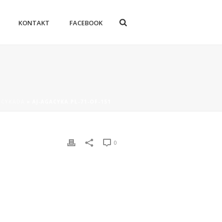
KONTAKT
FACEBOOK
A CYKADA
»
AJ-AGACYKA.PL-71-OF-151
0