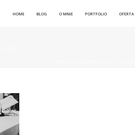
HOME
BLOG
O MNIE
PORTFOLIO
OFERTA
F-151
STRONA GŁÓWNA
»
ASIA & JACEK | KARCZM