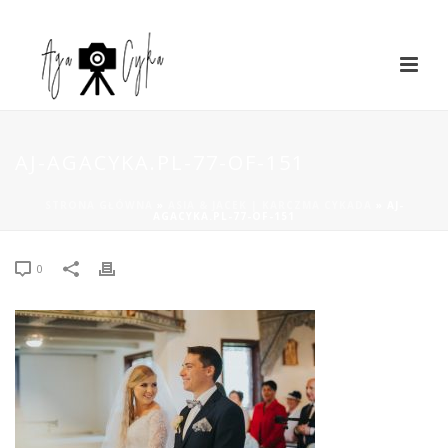
AJ-AGACYKA.PL-77-OF-151
STRONA GŁÓWNA
»
ASIA & JACEK | KARCZMA CYKADA
»
AJ-
AGACYKA.PL-77-OF-151
0