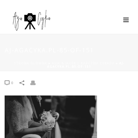
AJ-AGACYKA.PL-85-OF-151
STRONA GŁÓWNA
»
ASIA & JACEK | KARCZMA CYKADA
»
AJ-
AGACYKA.PL-85-OF-151
0