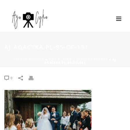
AJ-AGACYKA.PL-95-OF-151
STRONA GŁÓWNA
»
ASIA & JACEK | KARCZMA CYKADA
»
AJ-
AGACYKA.PL-95-OF-151
0