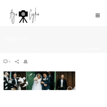
COVER2D
STRONA GŁÓWNA
»
ASIA & JACEK | KARCZMA CYKADA
»
COVER2D
0