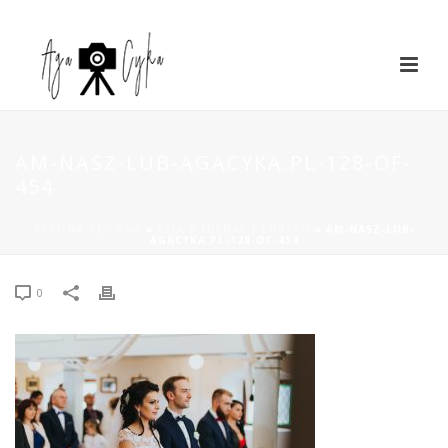
AM-NASZ-LUB-AGACYKA.PL-128-OF-
454
STRONA GŁÓWNA
»
ASIA & MICHAŁ | LUBSKO
»
AM-NASZ-LUB-
AGACYKA.PL-128-OF-454
0