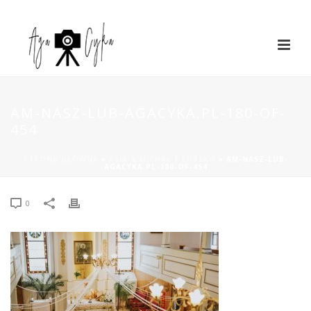
AM-NASZ-LUB-AGACYKA.PL-180-OF-
454
STRONA GŁÓWNA
»
ASIA & MICHAŁ | LUBSKO
»
AM-NASZ-LUB-
AGACYKA.PL-180-OF-454
0