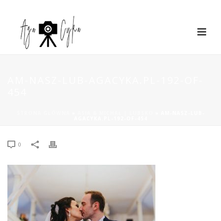
AM-NASZ-LUB-AGACYKA.PL-192-OF-
454
STRONA GŁÓWNA
»
ASIA & MICHAŁ | LUBSKO
»
AM-NASZ-LUB-
AGACYKA.PL-192-OF-454
0