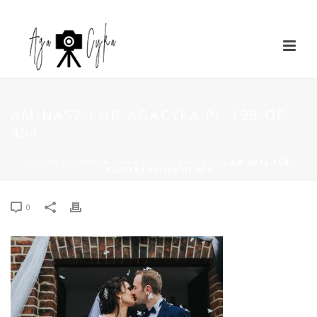
AM-NASZ-LUB-AGACYKA.PL-198-OF-
454
STRONA GŁÓWNA
»
ASIA & MICHAŁ | LUBSKO
»
AM-NASZ-LUB-
AGACYKA.PL-198-OF-454
0