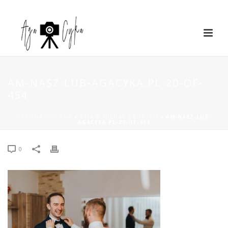
AM-NASZ-LUB-AGACYKA.PL-20-OF-
454
STRONA GŁÓWNA
»
ASIA & MICHAŁ | LUBSKO
»
AM-NASZ-LUB-
AGACYKA.PL-20-OF-454
0